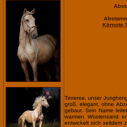
Abst
Abstamm
Körnote 
Teneree, unser Junghengs
groß, elegant, ohne Ab
gebaut. Sein Name leite
warmen Wüstensand eri
entwickelt sich seitdem