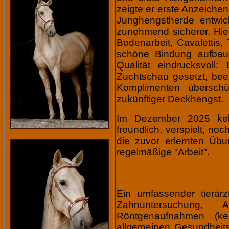
zeigte er erste Anzeich
Junghengstherde entwick
zunehmend sicherer. Hier
Bodenarbeit, Cavalettis,
schöne Bindung aufba
Qualität eindrucksvoll:
Zuchtschau gesetzt, bee
Komplimenten überschüt
zukünftiger Deckhengst.
Im Dezember 2025 kehr
freundlich, verspielt, n
die zuvor erlernten Übu
regelmäßige "Arbeit".
Ein umfassender tierärz
Zahnuntersuchung, A
Röntgenaufnahmen (ke
allgemeinen Gesundheitsz