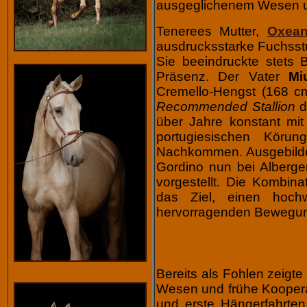
ausgeglichenem Wesen un
Tenerees Mutter,
Oxea
ausdrucksstarke Fuchsstu
Sie beeindruckte stets 
Präsenz.
Der Vater
Mi
Cremello-Hengst (168 cm)
Recommended Stallion
d
über Jahre konstant mit 
portugiesischen Köru
Nachkommen. Ausgebilde
Gordino nun bei Alberger
vorgestellt. Die Kombin
das Ziel, einen hochw
hervorragenden Bewegun
Bereits als Fohlen zeigte
Wesen und frühe Koopera
und erste Hängerfahrten